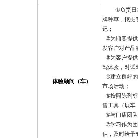
①
负责日
牌种草，挖掘
记；
②
为顾客提供
发客户对产品
③
为客户提供
驾体验，对试
④
建立良好的
体验顾问（车）
市场活动；
⑤
按照陈列标
售工具（展车
⑥
与门店团队
⑦
学习作为团
估，及时给予