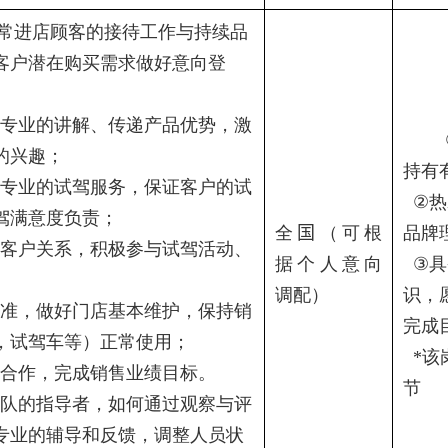
常进店顾客的接待工作与持续品
客户潜在购买需求做好意向登
专业的讲解、传递产品优势，激
的兴趣；
持有
专业的试驾服务，保证客户的试
②
热
驾满意度负责；
全
国
（可根
品牌
客户关系，积极参与试驾活动、
据个人意向
③
具
调配）
识，
准，做好门店基本维护，保持销
完成
，试驾车等）正常使用；
*
该
合作，完成销售业绩目标。
节
队的指导者，如何通过观察与评
专业的辅导和反馈，调整人员状