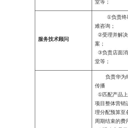
堂等；
①
负责终
难咨询；
②
受理并解决
服务技术顾问
案；
③
负责店面消
堂等；
负责华为
传播
①
匹配产品上
项目整体营销
理分配预算至
周期结束的费