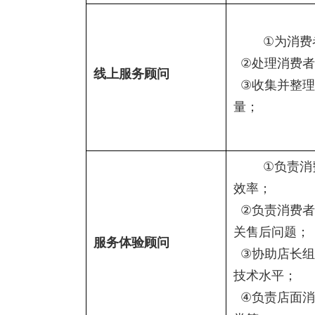
①
为消费
②
处理消费者
线上服务顾问
③
收集并整理
量；
①
负责消
效率；
②
负责消费者
关售后问题；
服务体验顾问
③
协助店长组
技术水平；
④
负责店面消